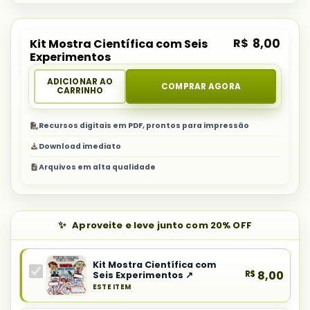
R$
8,00
Kit Mostra Científica com Seis
Experimentos
ADICIONAR AO
COMPRAR AGORA
CARRINHO
Recursos digitais em PDF, prontos para impressão
Download imediato
Arquivos em alta qualidade
Aproveite e leve junto com 20% OFF
Kit Mostra Científica com
R$
8,00
Seis Experimentos ↗
ESTE ITEM
Produto