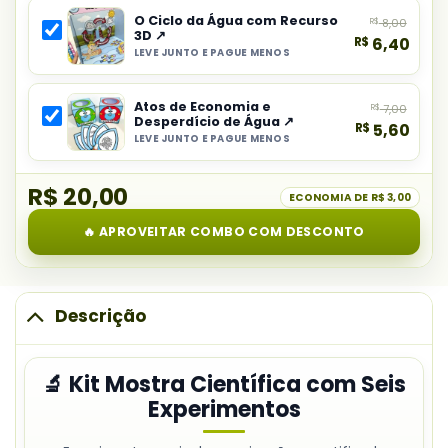
principal
O Ciclo da Água com Recurso
R$
8,00
do
3D ↗
R$
6,40
combo:
LEVE JUNTO E PAGUE MENOS
Selecionar
Kit
item
Mostra
Atos de Economia e
R$
7,00
do
Científica
Desperdício de Água ↗
R$
5,60
combo:
com
LEVE JUNTO E PAGUE MENOS
Selecionar
O
Seis
item
Ciclo
Experimentos
R$ 20,00
do
ECONOMIA DE
R$ 3,00
da
combo:
Água
🔥 APROVEITAR COMBO COM DESCONTO
Atos
com
de
Recurso
Economia
3D
e
Descrição
Desperdício
de
🔬 Kit Mostra Científica com Seis
Água
Experimentos