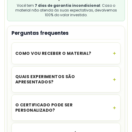
Você tem
7 dias de garantia incondicional
. Caso o
material não atenda às suas expectativas, devolvemos
100% do valor investido.
Perguntas frequentes
COMO VOU RECEBER O MATERIAL?
O acesso é instantâneo.
Assim que o
pagamento for aprovado, você recebe o link
QUAIS EXPERIMENTOS SÃO
para download no seu e-mail e no WhatsApp,
APRESENTADOS?
além de ficar disponível na sua área de cliente.
A fonte cita
vulcão, cores que se movem,
lâmpada de lava, eletricidade estática, copo
O CERTIFICADO PODE SER
invisível e ovo flutuante
.
PERSONALIZADO?
Sim. O certificado é informado como
editável no
Canva
.