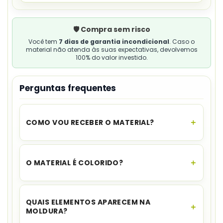
🛡️ Compra sem risco
Você tem
7 dias de garantia incondicional
. Caso o
material não atenda às suas expectativas, devolvemos
100% do valor investido.
Perguntas frequentes
COMO VOU RECEBER O MATERIAL?
O acesso é instantâneo.
Assim que o
pagamento for aprovado, você recebe o link
O MATERIAL É COLORIDO?
para download no seu e-mail e no WhatsApp,
além de ficar disponível na sua área de cliente.
Não. O design é
preto e branco no estilo
xilogravura
.
QUAIS ELEMENTOS APARECEM NA
MOLDURA?