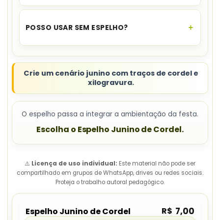
Há
fogueira, cacto, igreja, sanfona e
bandeirinhas
.
POSSO USAR SEM ESPELHO?
Sim. As peças também podem compor
murais,
painéis e cantinhos temáticos
.
Crie um cenário junino com traços de cordel e
xilogravura.
O espelho passa a integrar a ambientação da festa.
Escolha o Espelho Junino de Cordel.
⚠️
Licença de uso individual:
Este material não pode ser
compartilhado em grupos de WhatsApp, drives ou redes sociais.
Proteja o trabalho autoral pedagógico.
R$
7,00
Espelho Junino de Cordel