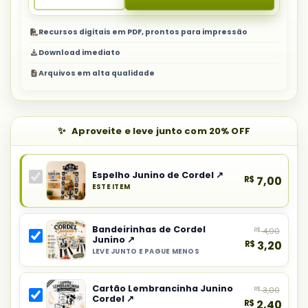
Recursos digitais em PDF, prontos para impressão
Download imediato
Arquivos em alta qualidade
Aproveite e leve junto com 20% OFF
Espelho Junino de Cordel ↗
R$
7,00
ESTE ITEM
Produto
principal
Bandeirinhas de Cordel
R$
4,00
do
Junino ↗
R$
3,20
combo:
LEVE JUNTO E PAGUE MENOS
Selecionar
Espelho
item
Junino
Cartão Lembrancinha Junino
R$
3,00
do
de
Cordel ↗
R$
2,40
combo: