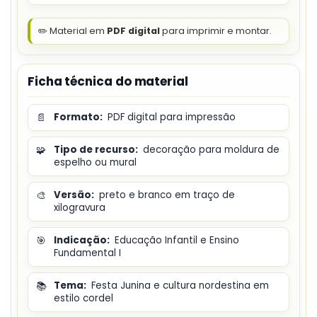
✏️ Material em
PDF digital
para imprimir e montar.
Ficha técnica do material
📄
Formato:
PDF digital para impressão
🧩
Tipo de recurso:
decoração para moldura de
espelho ou mural
🎨
Versão:
preto e branco em traço de
xilogravura
🎯
Indicação:
Educação Infantil e Ensino
Fundamental I
📚
Tema:
Festa Junina e cultura nordestina em
estilo cordel