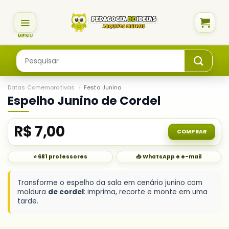
Skip
to
content
Pesquisar
por:
Datas Comemorativas
/
Festa Junina
Espelho Junino de Cordel
R$
7,00
COMPRAR
⭐ 681 professores
📥 WhatsApp e e-mail
Transforme o espelho da sala em cenário junino com
moldura
de cordel
: imprima, recorte e monte em uma
tarde.