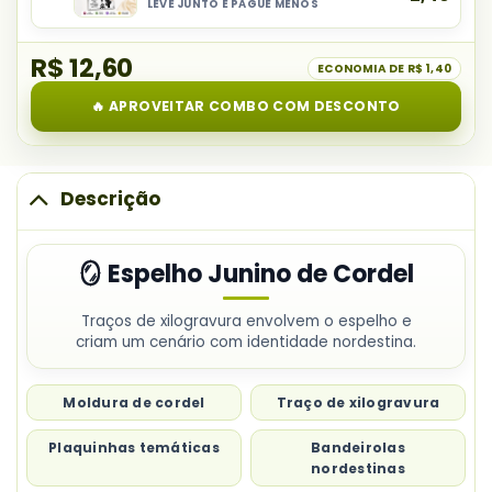
Cordel
LEVE JUNTO E PAGUE MENOS
Selecionar
Bandeirinhas
item
de
R$ 12,60
do
ECONOMIA DE
R$ 1,40
Cordel
combo:
Junino
🔥 APROVEITAR COMBO COM DESCONTO
Cartão
Lembrancinha
Junino
Cordel
Descrição
🪞 Espelho Junino de Cordel
Traços de xilogravura envolvem o espelho e
criam um cenário com identidade nordestina.
Moldura de cordel
Traço de xilogravura
Plaquinhas temáticas
Bandeirolas
nordestinas