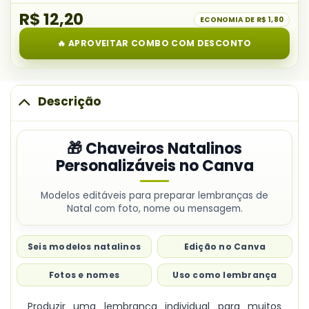
item
Natalinos
R$ 12,20
do
ECONOMIA DE
R$ 1,80
Personalizáveis
combo:
no
🔥 APROVEITAR COMBO COM DESCONTO
Painel
Canva
Cartas
de
Natal
Descrição
🎁 Chaveiros Natalinos
Personalizáveis no Canva
Modelos editáveis para preparar lembranças de
Natal com foto, nome ou mensagem.
Seis modelos natalinos
Edição no Canva
Fotos e nomes
Uso como lembrança
Produzir uma lembrança individual para muitos