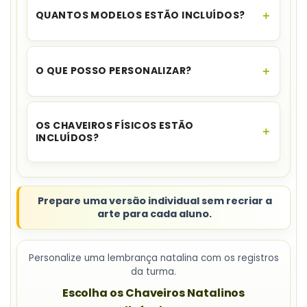
pagamento for aprovado, você recebe o link
QUANTOS MODELOS ESTÃO INCLUÍDOS?
para download no seu e-mail e no WhatsApp,
além de ficar disponível na sua área de cliente.
O material reúne
seis modelos
com tema
natalino.
O QUE POSSO PERSONALIZAR?
Os modelos permitem editar
fotos, nomes e
mensagens no Canva
.
OS CHAVEIROS FÍSICOS ESTÃO
INCLUÍDOS?
Não. A compra corresponde ao material digital
para personalização e impressão; os acessórios
físicos não acompanham o produto.
Prepare uma versão individual sem recriar a
arte para cada aluno.
Personalize uma lembrança natalina com os registros
da turma.
Escolha os Chaveiros Natalinos