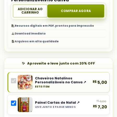
ADICIONAR AO
COMPRAR AGORA
CARRINHO
Recursos digitais em PDF, prontos para impressão
Download imediato
Arquivos em alta qualidade
Aproveite e leve junto com 20% OFF
Chaveiros Natalinos
R$
5,00
Personalizáveis no Canva ↗
ESTE ITEM
Produto
principal
R$
9,00
do
Painel Cartas de Natal ↗
R$
7,20
LEVE JUNTO E PAGUE MENOS
combo:
Selecionar
Chaveiros