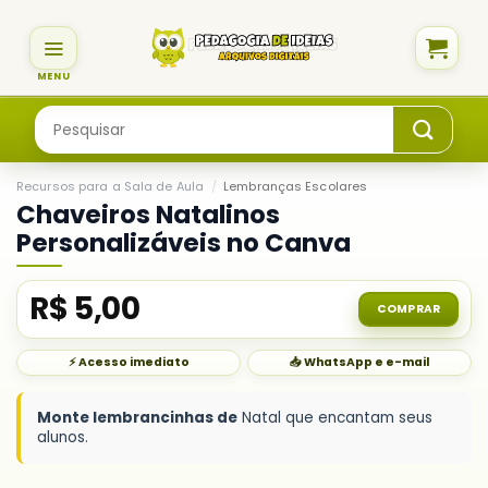
Skip
to
content
Pesquisar
por:
Recursos para a Sala de Aula
/
Lembranças Escolares
Chaveiros Natalinos
Personalizáveis no Canva
R$
5,00
COMPRAR
⚡ Acesso imediato
📥 WhatsApp e e-mail
Monte lembrancinhas de
Natal que encantam seus
alunos.