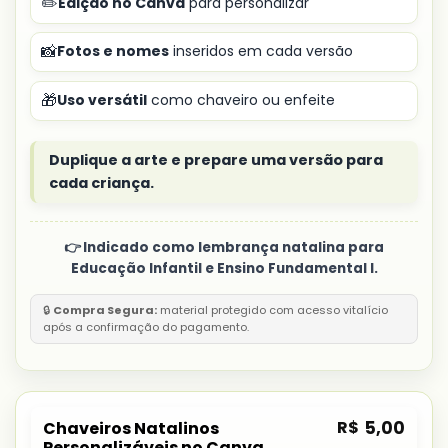
✏️
Edição no Canva
para personalizar
📸
Fotos e nomes
inseridos em cada versão
🎁
Uso versátil
como chaveiro ou enfeite
Duplique a arte e prepare uma versão para
cada criança.
👉 Indicado como lembrança natalina para
Educação Infantil e Ensino Fundamental I.
🔒
Compra Segura:
material protegido com acesso vitalício
após a confirmação do pagamento.
R$
5,00
Chaveiros Natalinos
Personalizáveis no Canva