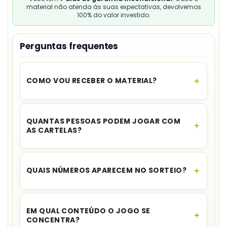
material não atenda às suas expectativas, devolvemos
100% do valor investido.
Perguntas frequentes
COMO VOU RECEBER O MATERIAL?
O acesso é instantâneo.
Assim que o
pagamento for aprovado, você recebe o link
QUANTAS PESSOAS PODEM JOGAR COM
para download no seu e-mail e no WhatsApp,
AS CARTELAS?
além de ficar disponível na sua área de cliente.
O material inclui
20 cartelas
, que também
podem ser usadas por duplas.
QUAIS NÚMEROS APARECEM NO SORTEIO?
As
30 fichas
são numeradas de 1 a 30.
EM QUAL CONTEÚDO O JOGO SE
CONCENTRA?