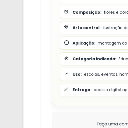
🌸
Composição:
flores e cor
💖
Arte central:
ilustração 
⭕
Aplicação:
montagem ao r
🎯
Categoria indicada:
Educ
📌
Uso:
escolas, eventos, hom
✅
Entrega:
acesso digital 
Faça uma compo