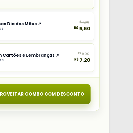
R$
7,00
ões Dia das Mães ↗
R$
5,60
OS
R$
9,00
om Cartões e Lembranças ↗
R$
7,20
OS
PROVEITAR COMBO COM DESCONTO