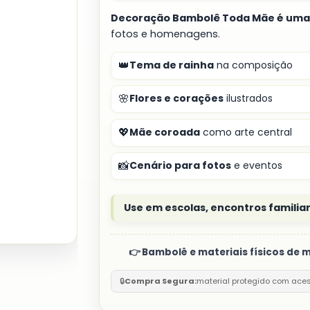
Decoração Bambolê Toda Mãe é uma
fotos e homenagens.
👑
Tema de rainha
na composição
🌸
Flores e corações
ilustrados
💖
Mãe coroada
como arte central
📸
Cenário para fotos
e eventos
Use em escolas, encontros famili
👉 Bambolê e materiais físicos d
🔒
Compra Segura:
material protegido com ace