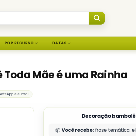
POR RECURSO
DATAS
 Toda Mãe é uma Rainha
hatsApp e e-mail
Decoração bambolê
📦
Você recebe:
frase temática, e