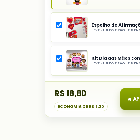
Produto
principal
do
Espelho de Afirmaç
combo:
LEVE JUNTO E PAGUE MEN
Decoração
Selecionar
Bambolê
item
Toda
do
Mãe
Kit Dia das Mães c
combo:
é
LEVE JUNTO E PAGUE MEN
Espelho
uma
Selecionar
de
Rainha
item
Afirmações
do
Dia
R$ 18,80
combo:
das
Kit
🔥 A
Mães
Dia
ECONOMIA DE
R$ 3,20
das
Mães
com
Cartões