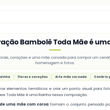
e
Lembranças
ração Bambolê Toda Mãe é um
lorais, corações e uma mãe coroada para compor um cenário
homenagem e fotos.
rainha
Flores e corações
Arte mãe coroada
Cenário 
rar elementos temáticos e criar um ponto visual para f
rase Toda Mãe é uma Rainha nessa composição.
o de uma mãe com coroa
formam o conjunto pensado par