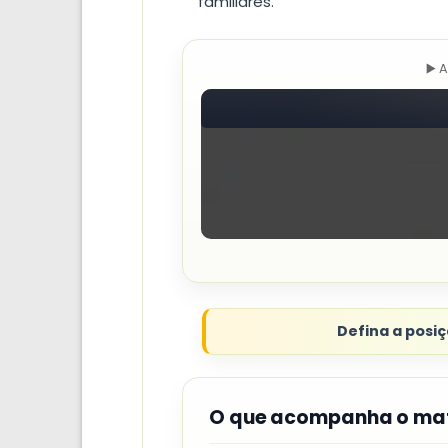
familiares.
▶️ 
Defina a posiç
O que acompanha o mat