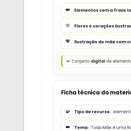
👑
Elementos com a frase t
🌸
Flores e corações ilustra
💖
Ilustração de mãe com c
✏️ Conjunto
digital
de elemento
Ficha técnica do materi
🧩
Tipo de recurso:
elemento
👑
Tema:
Toda Mãe é uma R