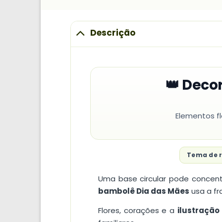
Descrição
👑 Deco
Elementos f
Tema de 
Uma base circular pode concent
bambolê Dia das Mães
usa a f
Flores, corações e a
ilustraçã