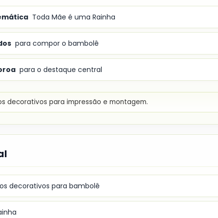
emática
Toda Mãe é uma Rainha
dos
para compor o bambolê
oroa
para o destaque central
s decorativos para impressão e montagem.
al
s decorativos para bambolê
ainha