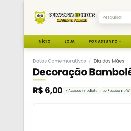
Skip
to
Pesquisar
content
por:
INÍCIO
LOJA
POR ASSUNTO
Datas Comemorativas
/
Dia das Mães
Decoração Bambolê
R$
6,00
⚡ Acesso imediato
📥 Receba no W