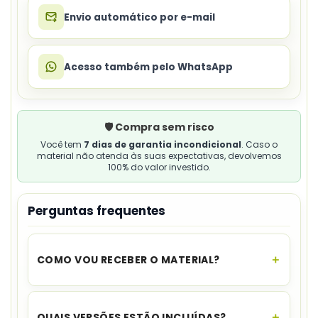
Envio automático por e-mail
Acesso também pelo WhatsApp
🛡️ Compra sem risco
Você tem
7 dias de garantia incondicional
. Caso o
material não atenda às suas expectativas, devolvemos
100% do valor investido.
Perguntas frequentes
COMO VOU RECEBER O MATERIAL?
O acesso é instantâneo.
Assim que o
pagamento for aprovado, você recebe o link
QUAIS VERSÕES ESTÃO INCLUÍDAS?