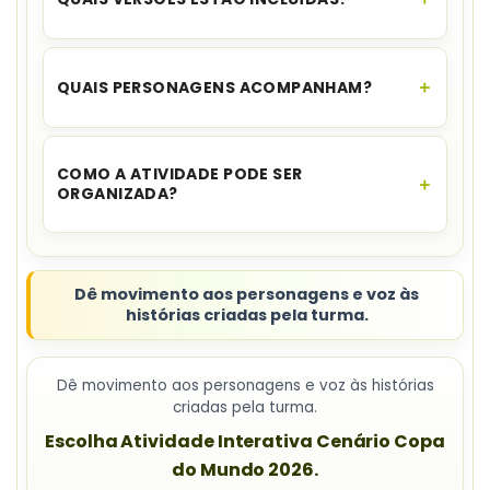
para download no seu e-mail e no WhatsApp,
além de ficar disponível na sua área de cliente.
Há cenários
coloridos e em preto e branco
.
QUAIS PERSONAGENS ACOMPANHAM?
O material traz
menino e menina com
expressões diferentes
.
COMO A ATIVIDADE PODE SER
ORGANIZADA?
De forma
individual, em duplas ou em
pequenos grupos
.
Dê movimento aos personagens e voz às
histórias criadas pela turma.
Dê movimento aos personagens e voz às histórias
criadas pela turma.
Escolha Atividade Interativa Cenário Copa
do Mundo 2026.