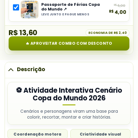
Interativa
Passaporte de Férias Copa
R$
5,00
do
Cenário
do Mundo ↗
R$
4,00
combo:
Copa
LEVE JUNTO E PAGUE MENOS
Selecionar
Caixa
do
item
Seleções
Mundo
R$ 13,60
do
ECONOMIA DE
R$ 2,40
da
2026
combo:
Copa
🔥 APROVEITAR COMBO COM DESCONTO
Passaporte
2026
de
Férias
Copa
Descrição
do
Mundo
⚽ Atividade Interativa Cenário
Copa do Mundo 2026
Cenários e personagens viram uma base para
colorir, recortar, montar e criar histórias.
Coordenação motora
Criatividade visual