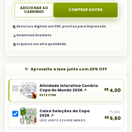
ADICIONAR AO
COMPRAR AGORA
CARRINHO
Recursos digitais em PDF, prontos para impressão
Download imediato
Arquivos em alta qualidade
Aproveite e leve junto com 20% OFF
Atividade Interativa Cenário
R$
4,00
Copa do Mundo 2026 ↗
ESTE ITEM
Produto
principal
Caixa Seleções da Copa
R$
7,00
do
2026 ↗
R$
5,60
combo:
LEVE JUNTO E PAGUE MENOS
Selecionar
Atividade
item