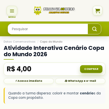
Skip
to
content
Pesquisar
por:
Datas Comemorativas
/
Copa do Mundo
Atividade Interativa Cenário Copa
do Mundo 2026
R$
4,00
COMPRAR
⚡ Acesso imediato
📥 WhatsApp e e-mail
Quando a turma dispersa: colorir e montar
cenário
s da
Copa com propósito.