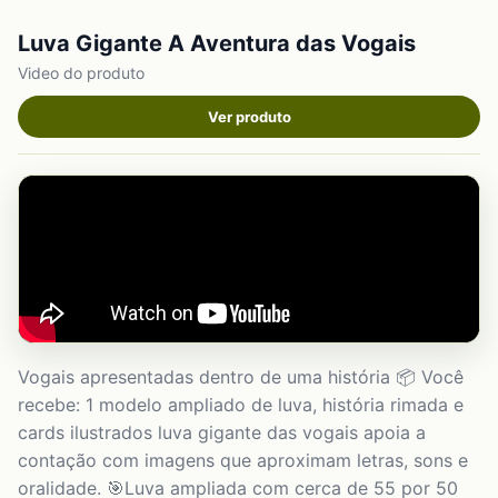
Luva Gigante A Aventura das Vogais
Video do produto
Ver produto
Vogais apresentadas dentro de uma história 📦 Você
recebe: 1 modelo ampliado de luva, história rimada e
cards ilustrados luva gigante das vogais apoia a
contação com imagens que aproximam letras, sons e
oralidade. 🎯Luva ampliada com cerca de 55 por 50