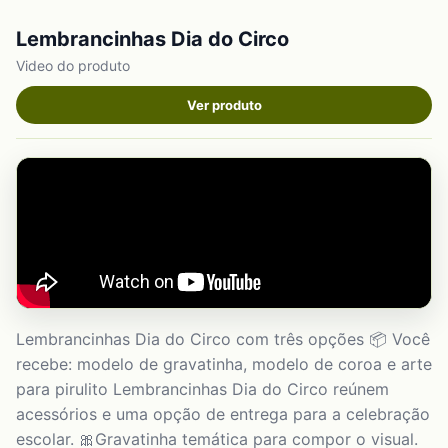
Lembrancinhas Dia do Circo
Video do produto
Ver produto
Lembrancinhas Dia do Circo com três opções 📦 Você
recebe: modelo de gravatinha, modelo de coroa e arte
para pirulito Lembrancinhas Dia do Circo reúnem
acessórios e uma opção de entrega para a celebração
escolar. 🎀Gravatinha temática para compor o visual.