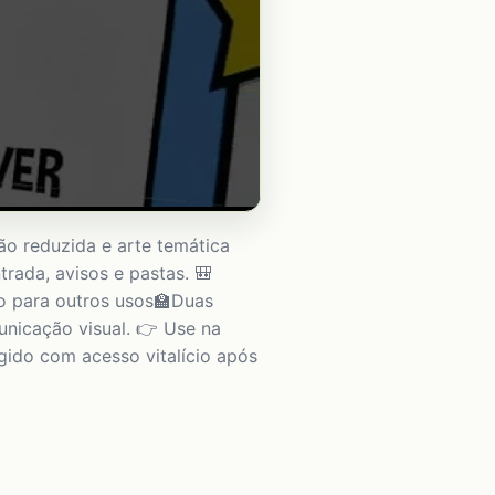
ão reduzida e arte temática
rada, avisos e pastas. 🎒
o para outros usos🏫Duas
nicação visual. 👉 Use na
gido com acesso vitalício após