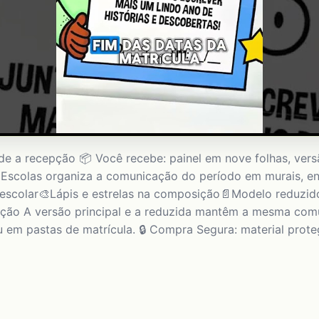
sde a recepção 📦 Você recebe: painel em nove folhas, vers
 Escolas organiza a comunicação do período em murais, ent
escolar🎨Lápis e estrelas na composição📄Modelo reduzid
ção A versão principal e a reduzida mantêm a mesma comu
u em pastas de matrícula. 🔒 Compra Segura: material prote