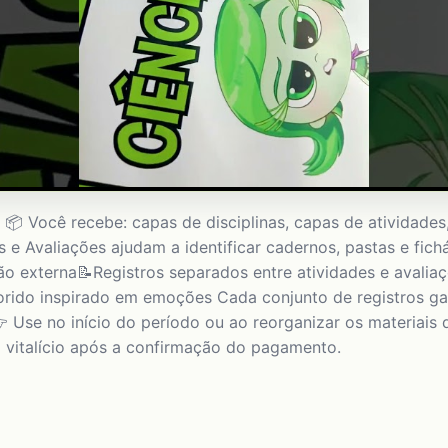
s 📦 Você recebe: capas de disciplinas, capas de atividad
 e Avaliações ajudam a identificar cadernos, pastas e fichá
ação externa📝Registros separados entre atividades e aval
rido inspirado em emoções Cada conjunto de registros ga
 Use no início do período ou ao reorganizar os materiais 
 vitalício após a confirmação do pagamento.