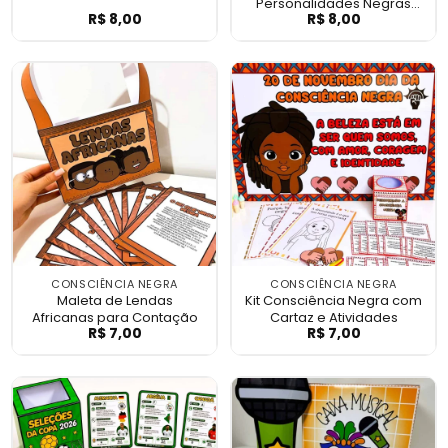
Personalidades Negras
R$
8,00
R$
8,00
Painel Cordel é Cultura
Fichas Biográfi
Brasileiras
CONSCIÊNCIA NEGRA
CONSCIÊNCIA NEGRA
Maleta de Lendas
Kit Consciência Negra com
Africanas para Contação
Cartaz e Atividades
R$
7,00
R$
7,00
Maleta de Lendas Africanas para Contaç
Kit Consciência