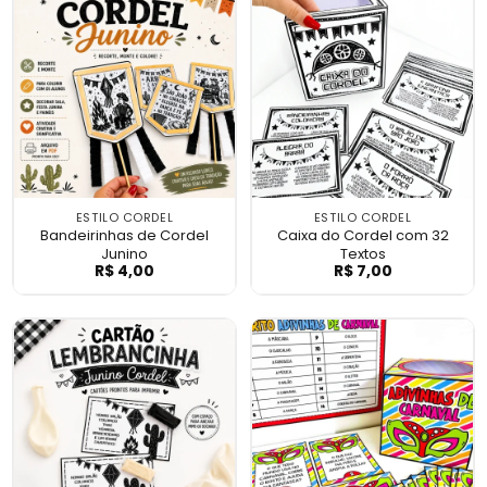
ESTILO CORDEL
ESTILO CORDEL
Bandeirinhas de Cordel
Caixa do Cordel com 32
Junino
Textos
R$
4,00
R$
7,00
Bandeirinhas de Cordel Junino
Caixa do Cordel