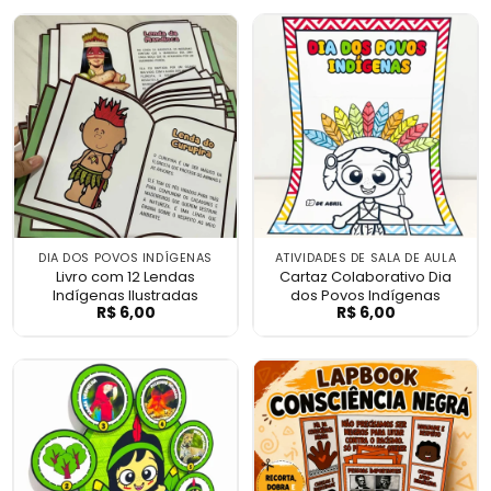
DIA DOS POVOS INDÍGENAS
ATIVIDADES DE SALA DE AULA
Livro com 12 Lendas
Cartaz Colaborativo Dia
Indígenas Ilustradas
dos Povos Indígenas
R$
6,00
R$
6,00
Livro com 12 Lendas Indígenas Ilustradas
Cartaz Colabora