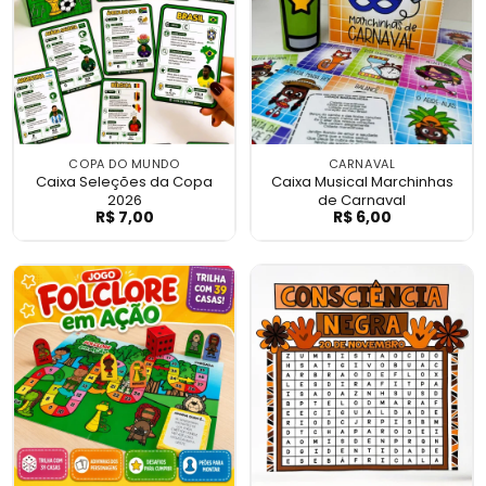
COPA DO MUNDO
CARNAVAL
Caixa Seleções da Copa
Caixa Musical Marchinhas
2026
de Carnaval
R$
7,00
R$
6,00
Caixa Seleções da Copa 2026
Caixa Musical M