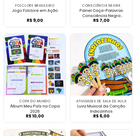
FOLCLORE BRASILEIRO
CONSCIÊNCIA NEGRA
Jogo Folclore em Ação
Painel Caça-Palavras
Consciência Negra
R$
9,00
R$
7,00
Jogo Folclore em Ação
Painel Caça-Pal
Interativo
COPA DO MUNDO
ATIVIDADES DE SALA DE AULA
Álbum Meu País na Copa
Luva Musical da Canção
2026
Indiozinhos
R$
10,00
R$
6,00
Álbum Meu País na Copa 2026
Luva Musical da