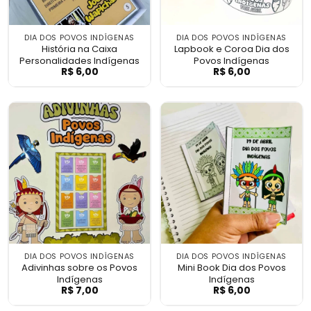
DIA DOS POVOS INDÍGENAS
DIA DOS POVOS INDÍGENAS
História na Caixa
Lapbook e Coroa Dia dos
Personalidades Indígenas
Povos Indígenas
R$
6,00
R$
6,00
História na Caixa Personalidades Indíge
Lapbook e Coroa
DIA DOS POVOS INDÍGENAS
DIA DOS POVOS INDÍGENAS
Adivinhas sobre os Povos
Mini Book Dia dos Povos
Indígenas
Indígenas
R$
7,00
R$
6,00
Adivinhas sobre os Povos Indígenas
Mini Book Dia d