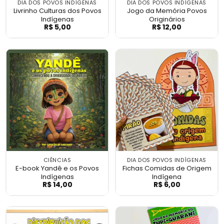
DIA DOS POVOS INDÍGENAS
DIA DOS POVOS INDÍGENAS
Livrinho Culturas dos Povos
Jogo da Memória Povos
Indígenas
Originários
R$
5,00
R$
12,00
Livrinho Culturas dos Povos Indígenas
Jogo da Memória
CIÊNCIAS
DIA DOS POVOS INDÍGENAS
E-book Yandê e os Povos
Fichas Comidas de Origem
Indígenas
Indígena
R$
14,00
R$
6,00
E-book Yandê e os Povos Indígenas
Fichas Comidas