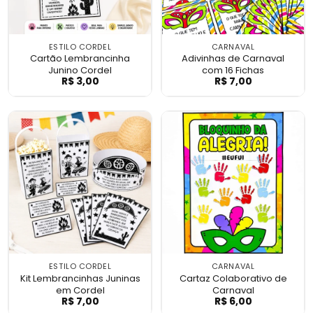
ESTILO CORDEL
CARNAVAL
Cartão Lembrancinha
Adivinhas de Carnaval
Junino Cordel
com 16 Fichas
R$
3,00
R$
7,00
Cartão Lembrancinha Junino Cordel
Adivinhas de Ca
ESTILO CORDEL
CARNAVAL
Kit Lembrancinhas Juninas
Cartaz Colaborativo de
em Cordel
Carnaval
R$
7,00
R$
6,00
Kit Lembrancinhas Juninas em Cordel
Cartaz Colabora